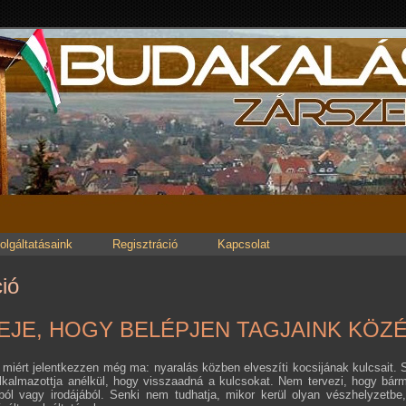
olgáltatásaink
Regisztráció
Kapcsolat
ió
IDEJE, HOGY BELÉPJEN TAGJAINK KÖZ
miért jelentkezzen még ma: nyaralás közben elveszíti kocsijának kulcsait. 
alkalmazottja anélkül, hogy visszaadná a kulcsokat. Nem tervezi, hogy bárm
ából vagy irodájából. Senki nem tudhatja, mikor kerül olyan vészhelyzetb