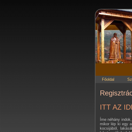
Főoldal
Sz
Regisztrác
ITT AZ 
Íme néhány indok, 
mikor lép ki egy 
kocsijából, lakás