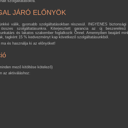
ínált szolgáltatásokra.
AL JÁRÓ ELŐNYÖK
lünkké válik, gyorsabb szolgáltatásokban részesül. INGYENES biztonság
sszes szolgáltatásunkra. Kiterjesztett garancia az új beszerelésű 
munkatárs és lakatos szakember foglalkozik Önnel. Amennyiben beajánl min
ak, tagként 15 % kedvezményt kap következő szolgáltatásunkból.
ma és használja ki az előnyöket!
ió
minden mező kitöltése kötelező)
on az aktiváláshoz: