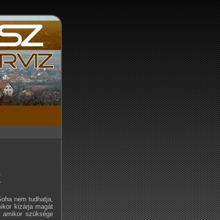
É
Soha nem tudhatja,
ikor kizárja magát
e, amikor szüksége