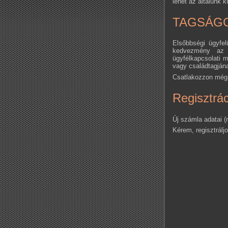
lehet az általunk k
TAGSÁGG
Elsőbbségi ügyfe
kedvezmény az ö
ügyfélkapcsolati 
vagy családtagján
Csatlakozzon még 
Regisztrác
Új számla adatai (
Kérem, regisztrálj