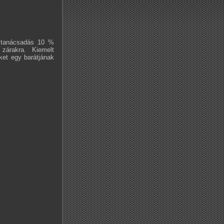
i tanácsadás 10 %
zárakra. Kiemelt
ket egy barátjának