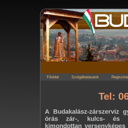
Főoldal
Szolgáltatásaink
Regisztrá
Tel: 0
A Budakalász-zárszerviz 
órás zár-, kulcs- és aj
kimondottan versenyképes 