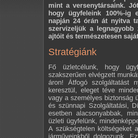
mint a versenytársaink. Jó
hogy ügyfeleink 100%-ig 
napján 24 órán át nyitva t
szervizeljük a legnagyobb 
ajtóit és természetesen sajá
Stratégiánk
Fő üzletcélunk, hogy ügy
szakszerűen elvégzett munkát
áron! Átfogó szolgáltatást
keresztül, eleget téve mind
vagy a személyes biztonság ü
és szünnapi Szolgáltatási, D
esetben alacsonyabbak, min
üzleti ügyfelünk, mindenképp
A szükségtelen költségeket a
járműveinkből dolgozunk. Ez