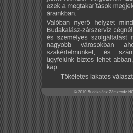
ezek a megtakarítások megjel
árainkban.
Valóban nyerő helyzet mind
Budakalász-zárszerviz cégné
és személyes szolgáltatást 
nagyobb városokban aho
szakértelmünket, és szám
ügyfelünk biztos lehet abban
kap.
Tökéletes lakatos választ
© 2010 Budakalász Zárszerviz NO